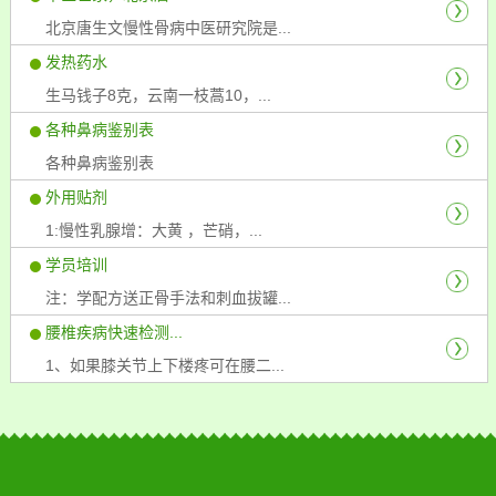
北京唐生文慢性骨病中医研究院是...
发热药水
生马钱子8克，云南一枝蒿10，...
各种鼻病鉴别表
各种鼻病鉴别表
外用贴剂
1:慢性乳腺增：大黄 ，芒硝，...
学员培训
注：学配方送正骨手法和刺血拔罐...
腰椎疾病快速检测...
1、如果膝关节上下楼疼可在腰二...